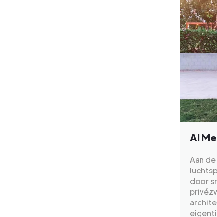
Al Me
Aan de 
luchtsp
door s
privéz
archite
eigenti