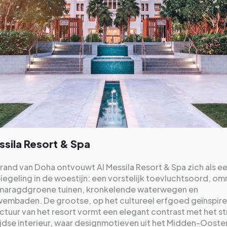
ssila Resort & Spa
rand van Doha ontvouwt Al Messila Resort & Spa zich als e
iegeling in de woestijn: een vorstelijk toevluchtsoord, om
maragdgroene tuinen, kronkelende waterwegen en
wembaden. De grootse, op het cultureel erfgoed geïnspir
ctuur van het resort vormt een elegant contrast met het st
jdse interieur, waar designmotieven uit het Midden-Ooste