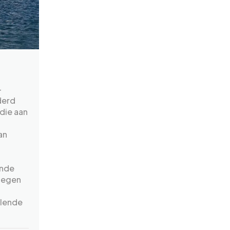
-
derd
 die aan
an
jnde
iegen
llende