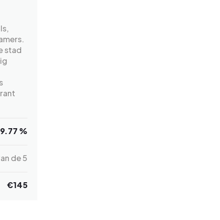
ls,
amers.
e stad
ig
s
rant
9.77 %
an de 5
€145