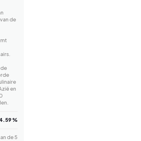
an
 van de
rmt
airs.
nde
erde
linaire
Azië en
30
len.
4.59 %
an de 5