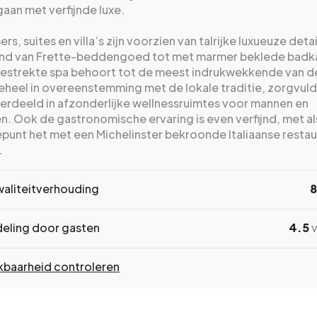
an met verfijnde luxe.
rs, suites en villa’s zijn voorzien van talrijke luxueuze detai
end van Frette-beddengoed tot met marmer beklede badk
gestrekte spa behoort tot de meest indrukwekkende van d
geheel in overeenstemming met de lokale traditie, zorgvuld
erdeeld in afzonderlijke wellnessruimtes voor mannen en
. Ook de gastronomische ervaring is even verfijnd, met al
unt het met een Michelinster bekroonde Italiaanse restau
.
waliteitverhouding
8
eling door gasten
4.5
v
kbaarheid controleren