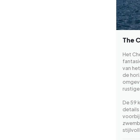
The C
Het Che
fantasi
van het
de hori
omgevin
rustige
De 59 k
detail
voorbij
zwembad
stijlvo