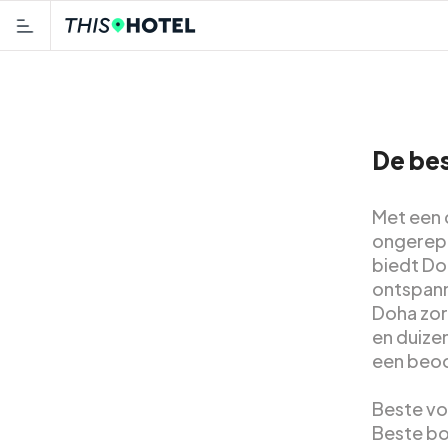
De bes
Met een c
ongerept
biedt Do
ontspann
Doha zor
en duize
een beoo
Beste vo
Beste bo