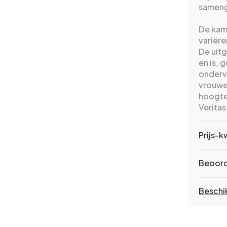
samenga
De kame
variër
De uit
en is, 
onderv
vrouwen
hoogtep
Veritas
Prijs-k
Beoord
Beschi