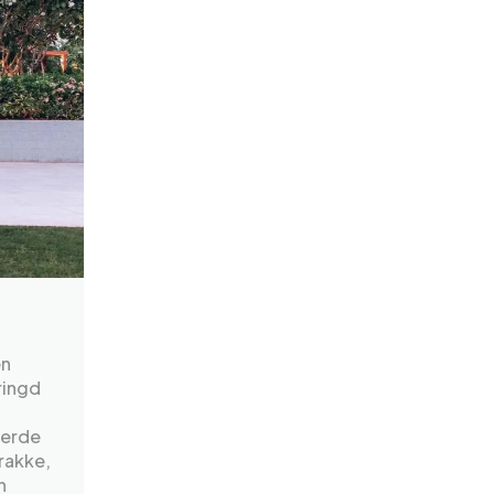
en
ringd
eerde
rakke,
n