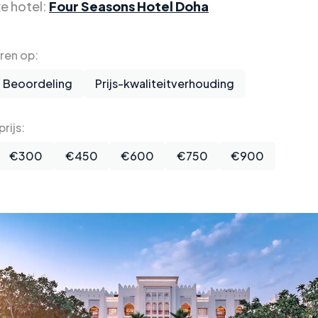
xe hotel:
Four Seasons Hotel Doha
eren op:
Beoordeling
Prijs-kwaliteitverhouding
rijs:
€300
€450
€600
€750
€900