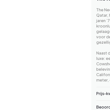
The Ne
Qatar, 
jaren ’
kroonlu
gelaag
voor de
gezelli
Naast d
luxe: e
Cowshe
belevin
Califor
meter,
Prijs-k
Beoord