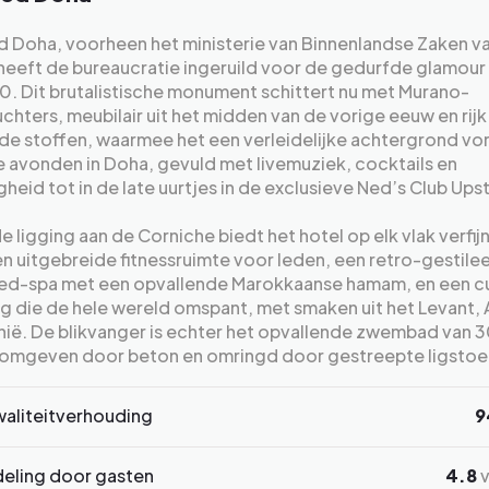
d Doha, voorheen het ministerie van Binnenlandse Zaken v
heeft de bureaucratie ingeruild voor de gedurfde glamour
70. Dit brutalistische monument schittert nu met Murano-
chters, meubilair uit het midden van de vorige eeuw en rijk
de stoffen, waarmee het een verleidelijke achtergrond vo
 avonden in Doha, gevuld met livemuziek, cocktails en
gheid tot in de late uurtjes in de exclusieve Ned’s Club Upst
e ligging aan de Corniche biedt het hotel op elk vlak verfij
en uitgebreide fitnessruimte voor leden, een retro-gestile
d-spa met een opvallende Marokkaanse hamam, en een cu
g die de hele wereld omspant, met smaken uit het Levant, 
nië. De blikvanger is echter het opvallende zwembad van 
 omgeven door beton en omringd door gestreepte ligstoe
waliteitverhouding
9
eling door gasten
4.8
v