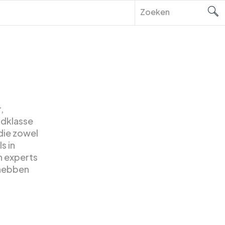
,
ldklasse
die zowel
s in
n experts
 hebben