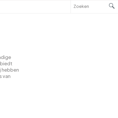
ndige
 biedt
j hebben
s van