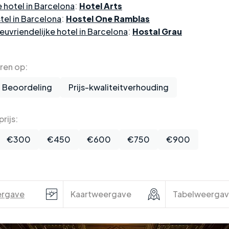
:
e hotel in Barcelona
Hotel Arts
:
tel in Barcelona
Hostel One Ramblas
:
euvriendelijke hotel in Barcelona
Hostal Grau
eren op:
Beoordeling
Prijs-kwaliteitverhouding
rijs:
€300
€450
€600
€750
€900
ergave
Kaartweergave
Tabelweerga