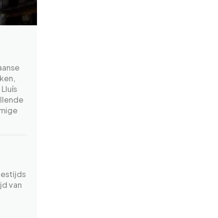
laanse
ken,
Lluís
allende
rmige
estijds
jd van