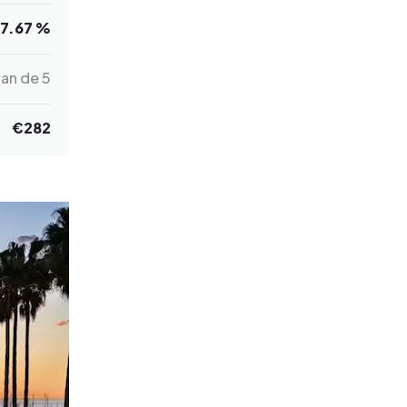
7.67 %
an de 5
€
282