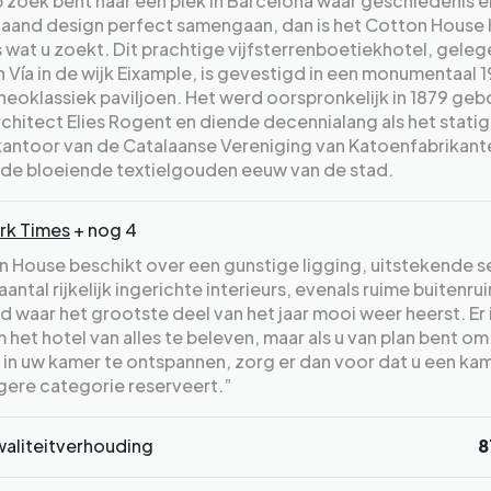
p zoek bent naar een plek in Barcelona waar geschiedenis e
aand design perfect samengaan, dan is het Cotton House 
 wat u zoekt. Dit prachtige vijfsterrenboetiekhotel, geleg
 Vía in de wijk Eixample, is gevestigd in een monumentaal 
eoklassiek paviljoen. Het werd oorspronkelijk in 1879 ge
chitect Elies Rogent en diende decennialang als het stati
antoor van de Catalaanse Vereniging van Katoenfabrikant
 de bloeiende textielgouden eeuw van de stad.
rk Times
+ nog 4
 House beschikt over een gunstige ligging, uitstekende s
aantal rijkelijk ingerichte interieurs, evenals ruime buitenru
d waar het grootste deel van het jaar mooi weer heerst. Er 
het hotel van alles te beleven, maar als u van plan bent om
k in uw kamer te ontspannen, zorg er dan voor dat u een kam
gere categorie reserveert.”
waliteitverhouding
8