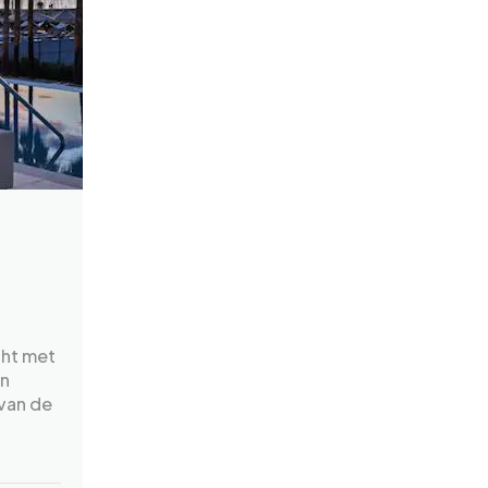
cht met
en
 van de