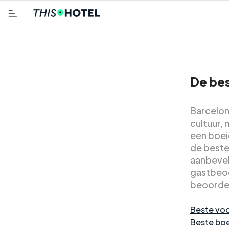
De bes
Barcelon
cultuur,
een boei
de beste
aanbevel
gastbeoo
beoordel
Beste voo
Beste boe