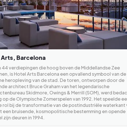
 Arts, Barcelona
jn 44 verdiepingen die hoog boven de Middellandse Zee
nen, is Hotel Arts Barcelona een opvallend symbool van de
e heropleving van de stad. De toren, ontworpen door de
de architect Bruce Graham van het legendarische
ectenbureau Skidmore, Owings & Merrill (SOM), werd beda
g op de Olympische Zomerspelen van 1992. Het speelde e
e rol bij de transformatie van de postindustriële waterkant
ot een bruisende, kosmopolitische bestemming en opende
el zijn deuren in 1994.