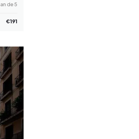
an de 5
€
191