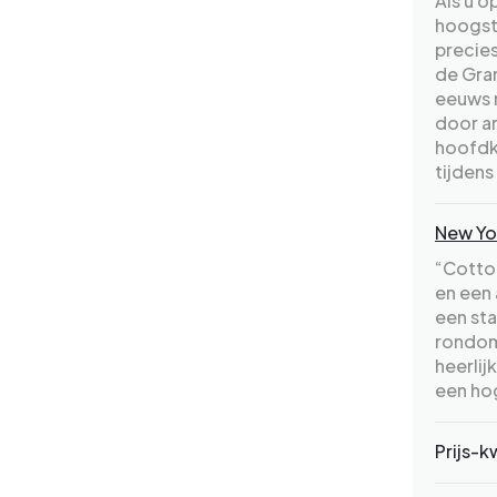
Als u o
hoogst
precies
de Gran
eeuws n
door ar
hoofdk
tijdens
New Yo
“Cotton
en een 
een sta
rondom 
heerlij
een ho
Prijs-k