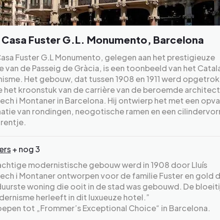
 Casa Fuster G.L. Monumento, Barcelona
Casa Fuster G.L Monumento, gelegen aan het prestigieuze
e van de Passeig de Gràcia, is een toonbeeld van het Cata
isme. Het gebouw, dat tussen 1908 en 1911 werd opgetrok
het kroonstuk van de carrière van de beroemde architect 
h i Montaner in Barcelona. Hij ontwierp het met een opv
atie van rondingen, neogotische ramen en een cilindervo
rentje.
ers
+ nog 3
achtige modernistische gebouw werd in 1908 door Lluís
ch i Montaner ontworpen voor de familie Fuster en gold d
duurste woning die ooit in de stad was gebouwd. De bloeiti
ernisme herleeft in dit luxueuze hotel.”
oepen tot „Frommer’s Exceptional Choice“ in Barcelona.