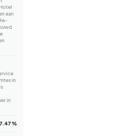
n
Hotel
en aan
19e-
bouwd
ge
en
ervice
imtes in
is
er in
7.47 %