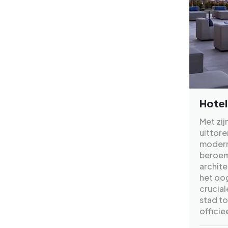
Hotel
Met zi
uittore
modern
beroem
archit
het oo
crucial
stad t
officie