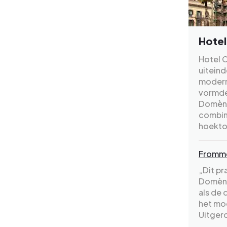
Hotel
Hotel 
uiteind
modern
vormde 
Domènec
combin
hoekto
Fromm
„Dit pr
Domène
als de 
het mod
Uitger