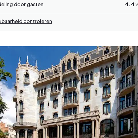
eling door gasten
4.4
v
kbaarheid controleren