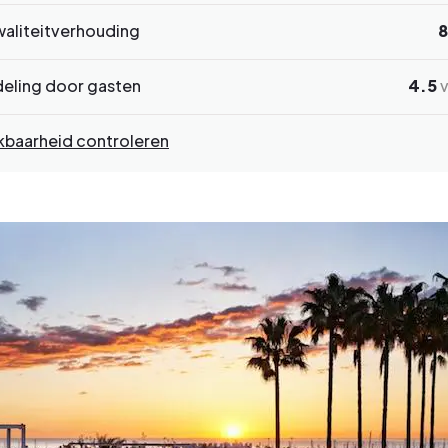
waliteitverhouding
8
eling door gasten
4.5
v
kbaarheid controleren