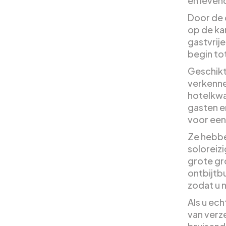
en levend
Door de 
op de ka
gastvrije
begin tot
Geschikt 
verkennen
hotelkwa
gasten en
voor een 
Ze hebbe
soloreiz
grote gr
ontbijtb
zodat u 
Als u ech
van verz