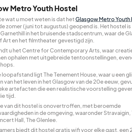
ow Metro Youth Hostel
te wat u moet weten is dat het
Glasgow Metro Youth 
 de zomer (juni tot augustus) geopend is. Het hostel is
n Garnethill in het bruisende stadscentrum, waar de 
 Art en het filmtheater gevestigd zijn.
vindt u het Centre for Contemporary Arts, waar creat
nen ophalen met uitgebreide tentoonstellingen, ev
shops.
 loopafstand ligt The Tenement House, waar u een gl
 van het leven in het Glasgow van de 20e eeuw, gev
eke artefacten die een realistische voorstelling geve
ie tijd.
ie van dit hostel is onovertroffen, met beroemde
aardigheden in de omgeving, waaronder Stravaigin,
ncert Hall, The Glenlee.
mers biedt dit hostel gratis wifi voor elke gast, een