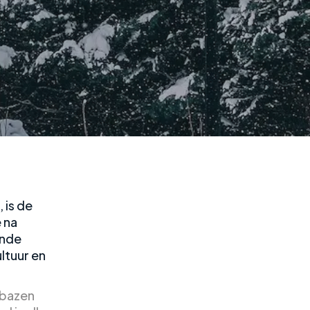
 is de
 na
ende
ltuur en
rbazen