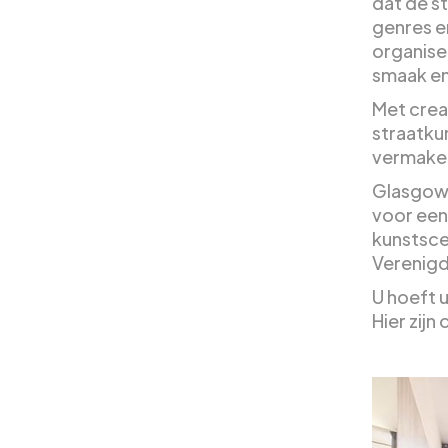
dat de s
genres e
organise
smaak en 
Met creat
straatkun
vermaken
Glasgow,
voor een
kunstsce
Verenigd
U hoeft u
Hier zijn