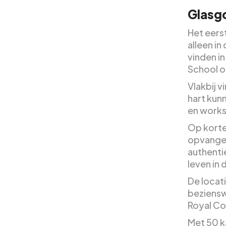
Glasg
Het eers
alleen in
vinden i
School of
Vlakbij 
hart kun
en work
Op korte
opvangen
authenti
leven in d
De locat
beziensw
Royal Co
Met 50 ka