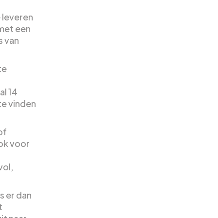
e leveren
 met een
s van
te
al 14
te vinden
of
ook voor
vol,
s er dan
t