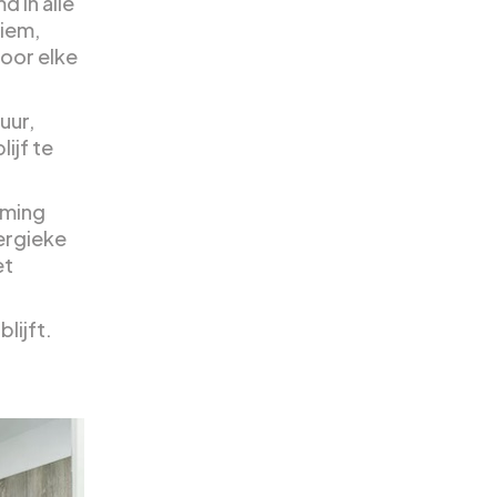
 in alle
tiem,
oor elke
uur,
ijf te
mming
ergieke
et
lijft.