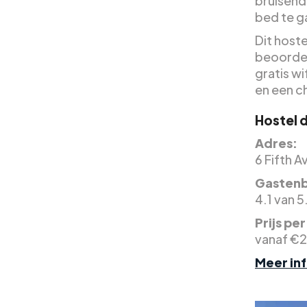
bruisende
bed te g
Dit host
beoordel
gratis w
en een c
Hostel d
Adres:
6 Fifth 
Gastenb
4.1 van 5
Prijs pe
vanaf €2
Meer in