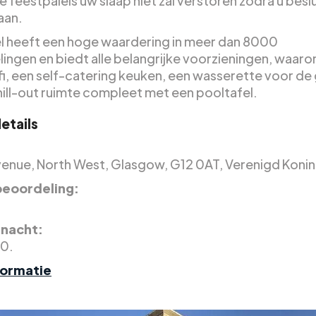
 feestpaleis uw slaap niet zal verstoren zodra u beslu
aan.
el heeft een hoge waardering in meer dan 8000
ingen en biedt alle belangrijke voorzieningen, waar
ifi, een self-catering keuken, een wasserette voor de
hill-out ruimte compleet met een pooltafel.
etails
Avenue, North West, Glasgow, G12 0AT, Verenigd Konink
eoordeling:
.
r nacht:
0.
formatie