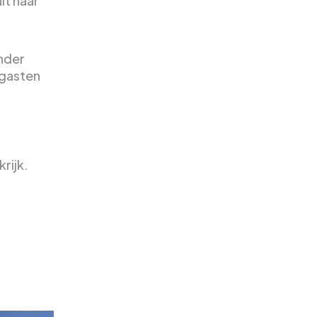
it naar
onder
 gasten
rijk.