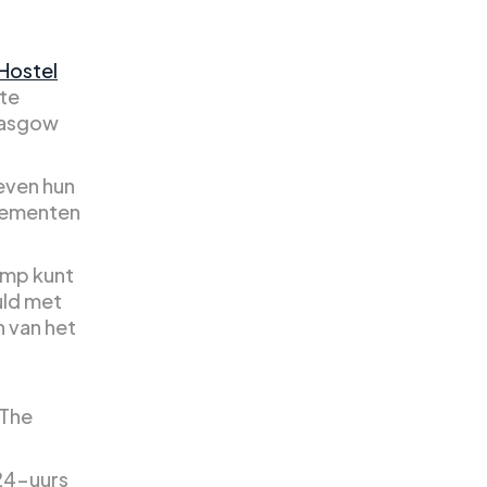
Hostel
 te
Glasgow
ieven hun
enementen
imp kunt
uld met
n van het
 The
 24-uurs