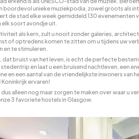
tad erkend is als UNESCO-stad van de muziek. Beroemd
n boordevol unieke muziekpodia, zowel groots als in
ert de stad elke week gemiddeld 130 evenementen v
elk soort avondje uit.
iviteit als kern, zult u nooit zonder galeries, architect
st of optredens komen te zitten om u tijdens uw verbl
 en te stimuleren.
 dat bruist van het leven, is echt de perfecte beste
 stedentrip en laat u een bruisend nachtleven, een en
ne en een aantal van de vriendelijkste inwoners van h
 Koninkrijk ervaren!
 dus alleen nog maar zorgen te maken over waar u verb
 onze 3 favoriete hostels in Glasgow.