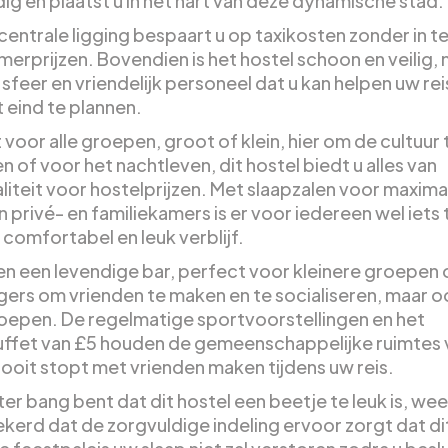
ig en plaatst u in het hart van deze dynamische stad.
centrale ligging bespaart u op taxikosten zonder in t
merprijzen. Bovendien is het hostel schoon en veilig,
 sfeer en vriendelijk personeel dat u kan helpen uw rei
 eind te plannen.
voor alle groepen, groot of klein, hier om de cultuur 
 of voor het nachtleven, dit hostel biedt u alles van
liteit voor hostelprijzen. Met slaapzalen voor maxima
 privé- en familiekamers is er voor iedereen wel iets 
comfortabel en leuk verblijf.
n een levendige bar, perfect voor kleinere groepen 
igers om vrienden te maken en te socialiseren, maar 
oepen. De regelmatige sportvoorstellingen en het
uffet van £5 houden de gemeenschappelijke ruimtes 
nooit stopt met vrienden maken tijdens uw reis.
ter bang bent dat dit hostel een beetje te leuk is, wee
ekerd dat de zorgvuldige indeling ervoor zorgt dat di