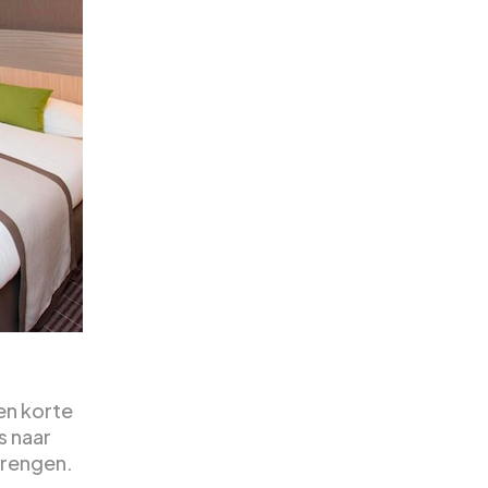
en korte
s naar
brengen.