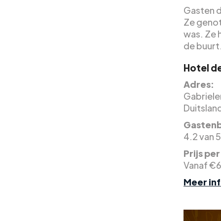
Gasten d
Ze genot
was. Ze h
de buurt
Hotel de
Adres:
Gabriele
Duitslan
Gastenb
4.2 van 5
Prijs pe
Vanaf €
Meer in