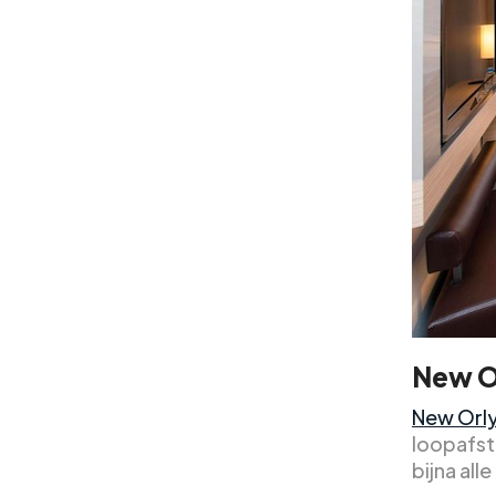
New O
New Orl
loopafst
bijna al