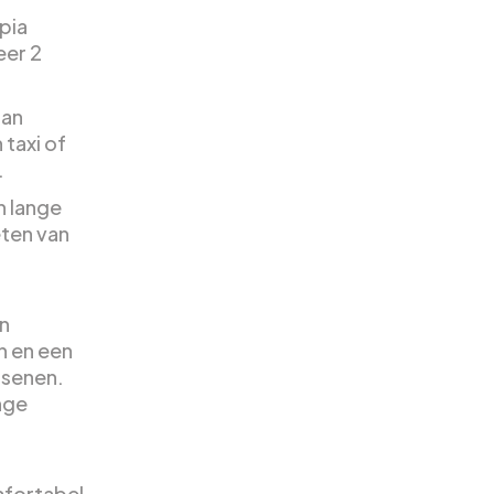
pia
eer 2
dan
taxi of
.
n lange
ten van
en
n en een
ssenen.
nge
mfortabel