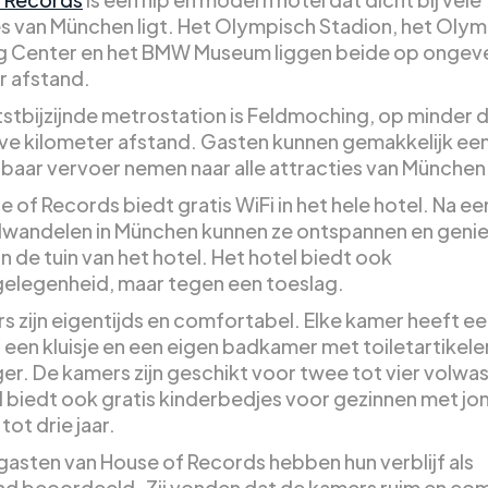
es van München ligt. Het Olympisch Stadion, het Olym
 Center en het BMW Museum liggen beide op ongev
r afstand.
tstbijzijnde metrostation is Feldmoching, op minder 
ve kilometer afstand. Gasten kunnen gemakkelijk een 
baar vervoer nemen naar alle attracties van München
 of Records biedt gratis WiFi in het hele hotel. Na ee
wandelen in München kunnen ze ontspannen en genie
in de tuin van het hotel. Het hotel biedt ook
elegenheid, maar tegen een toeslag.
s zijn eigentijds en comfortabel. Elke kamer heeft e
, een kluisje en een eigen badkamer met toiletartikele
er. De kamers zijn geschikt voor twee tot vier volwa
l biedt ook gratis kinderbedjes voor gezinnen met jo
tot drie jaar.
gasten van House of Records hebben hun verblijf als
nd beoordeeld. Zij vonden dat de kamers ruim en co