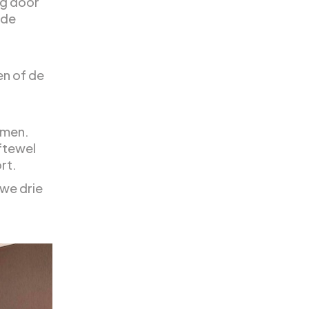
ng door
 de
en of de
emen.
oftewel
rt.
 we drie