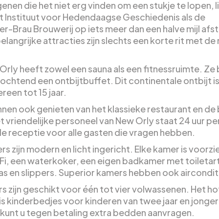
enen die het niet erg vinden om een stukje te lopen, 
t Instituut voor Hedendaagse Geschiedenis als de
er-Brau Brouwerij op iets meer dan een halve mijl afs
langrijke attracties zijn slechts een korte rit met de
Orly heeft zowel een sauna als een fitnessruimte. Ze
ochtend een ontbijtbuffet. Dit continentale ontbijt is
reen tot 15 jaar.
nen ook genieten van het klassieke restaurant en de b
t vriendelijke personeel van New Orly staat 24 uur pe
 de receptie voor alle gasten die vragen hebben.
rs zijn modern en licht ingericht. Elke kamer is voorzi
iFi, een waterkoker, een eigen badkamer met toiletart
as en slippers. Superior kamers hebben ook aircondit
s zijn geschikt voor één tot vier volwassenen. Het ho
is kinderbedjes voor kinderen van twee jaar en jonger
kunt u tegen betaling extra bedden aanvragen.