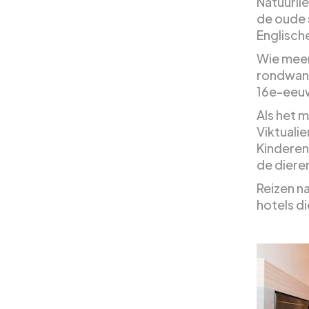
Natuurli
de oude 
Englisch
Wie meer
rondwand
16e-eeuw
Als het 
Viktuali
Kinderen
de diere
Reizen na
hotels di