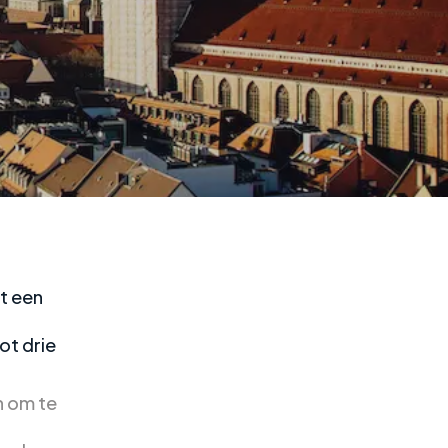
t een
ot drie
n om te