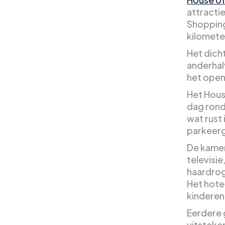
attracti
Shopping
kilomete
Het dich
anderhal
het open
Het House
dag rond
wat rust 
parkeerg
De kamer
televisie
haardrog
Het hote
kinderen 
Eerdere 
uitsteke