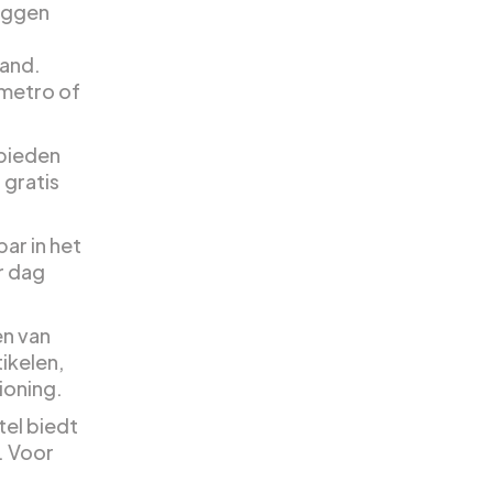
liggen
tand.
 metro of
 bieden
 gratis
ar in het
r dag
en van
ikelen,
ioning.
tel biedt
. Voor