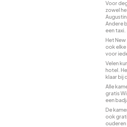
Voor deg
zowel he
Augustin
Andere be
een taxi.
Het New 
ook elke 
voor iede
Velen kun
hotel. He
klaar bij
Alle kame
gratis W
een badj
De kamer
ook grat
ouderen 