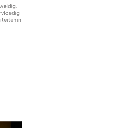
eweldig.
rvloedig
iteiten in