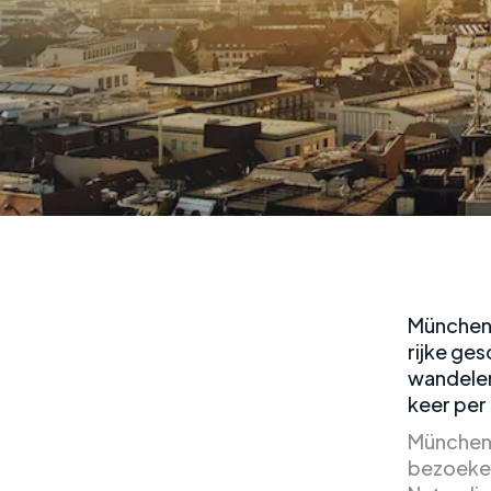
München 
rijke ge
wandelen
keer per 
München 
bezoeken,