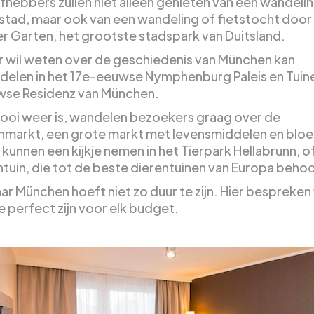
efhebbers zullen niet alleen genieten van een wandeli
stad, maar ook van een wandeling of fietstocht door
er Garten, het grootste stadspark van Duitsland.
 wil weten over de geschiedenis van München kan
elen in het 17e-eeuwse Nymphenburg Paleis en Tuin
se Residenz van München.
mooi weer is, wandelen bezoekers graag over de
enmarkt, een grote markt met levensmiddelen en blo
 kunnen een kijkje nemen in het Tierpark Hellabrunn, 
ntuin, die tot de beste dierentuinen van Europa behoo
ar München hoeft niet zo duur te zijn. Hier bespreken
e perfect zijn voor elk budget.