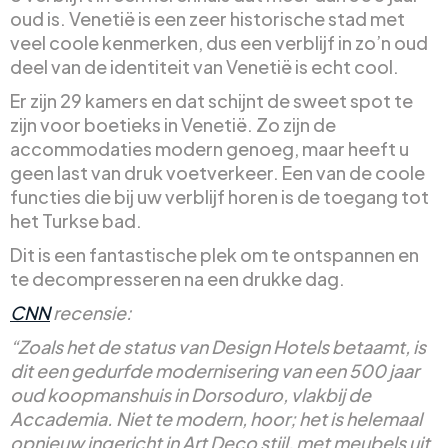
oud is. Venetië is een zeer historische stad met
veel coole kenmerken, dus een verblijf in zo’n oud
deel van de identiteit van Venetië is echt cool.
Er zijn 29 kamers en dat schijnt de sweet spot te
zijn voor boetieks in Venetië. Zo zijn de
accommodaties modern genoeg, maar heeft u
geen last van druk voetverkeer. Een van de coole
functies die bij uw verblijf horen is de toegang tot
het Turkse bad.
Dit is een fantastische plek om te ontspannen en
te decompresseren na een drukke dag.
CNN
recensie:
“Zoals het de status van Design Hotels betaamt, is
dit een gedurfde modernisering van een 500 jaar
oud koopmanshuis in Dorsoduro, vlakbij de
Accademia. Niet te modern, hoor; het is helemaal
opnieuw ingericht in Art Deco stijl, met meubels uit