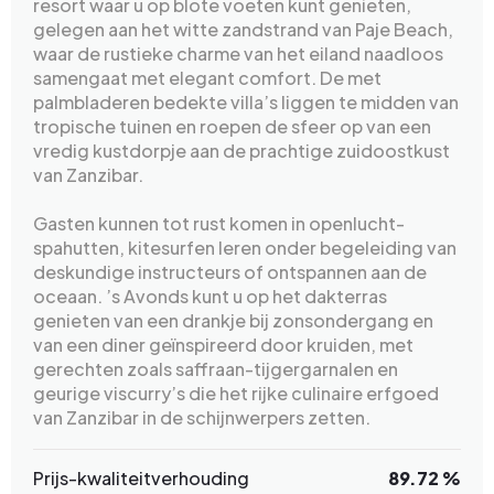
resort waar u op blote voeten kunt genieten,
gelegen aan het witte zandstrand van Paje Beach,
waar de rustieke charme van het eiland naadloos
samengaat met elegant comfort. De met
palmbladeren bedekte villa’s liggen te midden van
tropische tuinen en roepen de sfeer op van een
vredig kustdorpje aan de prachtige zuidoostkust
van Zanzibar.
Gasten kunnen tot rust komen in openlucht-
spahutten, kitesurfen leren onder begeleiding van
deskundige instructeurs of ontspannen aan de
oceaan. ’s Avonds kunt u op het dakterras
genieten van een drankje bij zonsondergang en
van een diner geïnspireerd door kruiden, met
gerechten zoals saffraan-tijgergarnalen en
geurige viscurry’s die het rijke culinaire erfgoed
van Zanzibar in de schijnwerpers zetten.
Prijs-kwaliteitverhouding
89.72 %