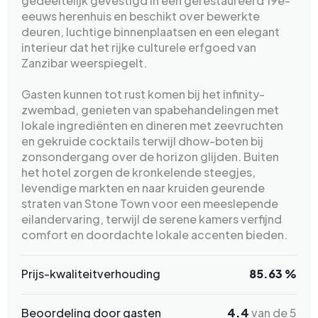
gedeeltelijk gevestigd in een gerestaureerd 19e-
eeuws herenhuis en beschikt over bewerkte
deuren, luchtige binnenplaatsen en een elegant
interieur dat het rijke culturele erfgoed van
Zanzibar weerspiegelt.
Gasten kunnen tot rust komen bij het infinity-
zwembad, genieten van spabehandelingen met
lokale ingrediënten en dineren met zeevruchten
en gekruide cocktails terwijl dhow-boten bij
zonsondergang over de horizon glijden. Buiten
het hotel zorgen de kronkelende steegjes,
levendige markten en naar kruiden geurende
straten van Stone Town voor een meeslepende
eilandervaring, terwijl de serene kamers verfijnd
comfort en doordachte lokale accenten bieden.
Prijs-kwaliteitverhouding
85.63 %
Beoordeling door gasten
4.4
van de 5