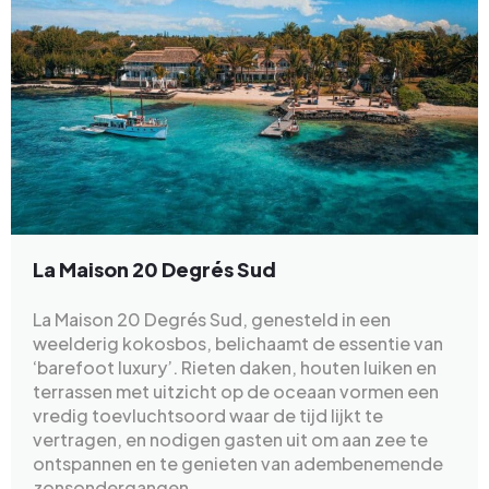
La Maison 20 Degrés Sud
La Maison 20 Degrés Sud, genesteld in een
weelderig kokosbos, belichaamt de essentie van
‘barefoot luxury’. Rieten daken, houten luiken en
terrassen met uitzicht op de oceaan vormen een
vredig toevluchtsoord waar de tijd lijkt te
vertragen, en nodigen gasten uit om aan zee te
ontspannen en te genieten van adembenemende
zonsondergangen.