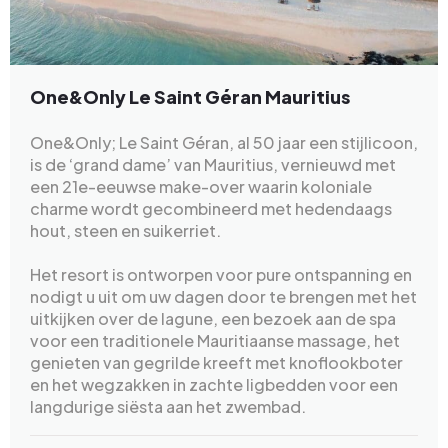
One&Only Le Saint Géran Mauritius
One&Only; Le Saint Géran, al 50 jaar een stijlicoon,
is de ‘grand dame’ van Mauritius, vernieuwd met
een 21e-eeuwse make-over waarin koloniale
charme wordt gecombineerd met hedendaags
hout, steen en suikerriet.
Het resort is ontworpen voor pure ontspanning en
nodigt u uit om uw dagen door te brengen met het
uitkijken over de lagune, een bezoek aan de spa
voor een traditionele Mauritiaanse massage, het
genieten van gegrilde kreeft met knoflookboter
en het wegzakken in zachte ligbedden voor een
langdurige siësta aan het zwembad.