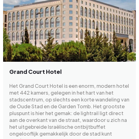
Grand Court Hotel
Het Grand Court Hotel is een enorm, modern hotel
met 442 kamers, gelegen in het hart van het
stadscentrum, op slechts een korte wandeling van
de Oude Stad en de Garden Tomb. Het grootste
pluspunt is hier het gemak: de lightrail ligt direct
aan de overkant van de straat, waardoor u zich na
het uitgebreide Israëlische ontbijtbuffet
ongelooflijk gemakkelijk door de stad kunt