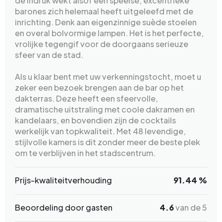
de indruk wekt alsof een speelse, excentrieke
barones zich helemaal heeft uitgeleefd met de
inrichting. Denk aan eigenzinnige suède stoelen
en overal bolvormige lampen. Het is het perfecte,
vrolijke tegengif voor de doorgaans serieuze
sfeer van de stad.
Als u klaar bent met uw verkenningstocht, moet u
zeker een bezoek brengen aan de bar op het
dakterras. Deze heeft een sfeervolle,
dramatische uitstraling met coole dakramen en
kandelaars, en bovendien zijn de cocktails
werkelijk van topkwaliteit. Met 48 levendige,
stijlvolle kamers is dit zonder meer de beste plek
om te verblijven in het stadscentrum.
Prijs-kwaliteitverhouding
91.44 %
Beoordeling door gasten
4.6
van de 5