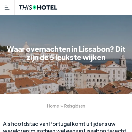
Waar overnachten in Lissabon? Dit
zijn de 5 leukste wijken
Home
»
Reisgidsen
Als hoofdstad van Portugal komt u tijdens uw
wereldreis misschien wel eens in Lissabon terecht.