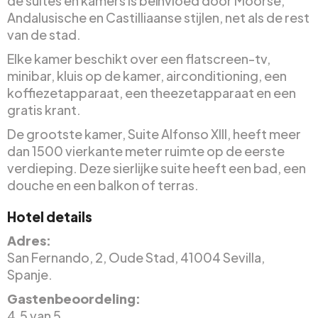
de suites en kamers is beïnvloed door Moorse,
Andalusische en Castilliaanse stijlen, net als de rest
van de stad.
Elke kamer beschikt over een flatscreen-tv,
minibar, kluis op de kamer, airconditioning, een
koffiezetapparaat, een theezetapparaat en een
gratis krant.
De grootste kamer, Suite Alfonso XIII, heeft meer
dan 1500 vierkante meter ruimte op de eerste
verdieping. Deze sierlijke suite heeft een bad, een
douche en een balkon of terras.
Hotel details
Adres:
San Fernando, 2, Oude Stad, 41004 Sevilla,
Spanje.
Gastenbeoordeling:
4.5 van 5