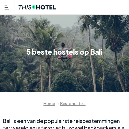
5 beste hostels op Bali
Home
»
Beste hostels
Bali is een van de populairste reisbestemmingen
ter wereld en is favoriet bij zowel backpackers als