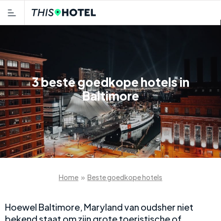
3 beste goedkope hotels in
Baltimore
Home
»
Beste goedkope hotels
Hoewel Baltimore, Maryland van oudsher niet
bekend staat om zijn grote toeristische of