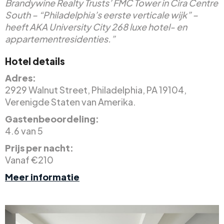
Brandywine Realty Trusts’ FMC Tower in Cira Centre
South – “Philadelphia’s eerste verticale wijk” –
heeft AKA University City 268 luxe hotel- en
appartementresidenties.”
Hotel details
Adres:
2929 Walnut Street, Philadelphia, PA 19104,
Verenigde Staten van Amerika.
Gastenbeoordeling:
4.6 van 5
Prijs per nacht:
Vanaf €210
Meer informatie