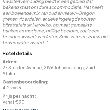
kwaliteitverhouding biedt in een gebied dat
bekend staat om dure accommodatie. Het heeft
een boeiende mix van oud en nieuw-Oregon
grenen vloerdelen, antieke ingelegde houten
bijzettafels uit Marokko, op maat gemaakte
banken en moderne, grillige beelden, zoals een
beeldhouwwerk van Anton Smit, van een vrouw die
boven water zweeft.”
Hotel details
Adres:
27 Sturdee Avenue, 2196 Johannesburg, Zuid-
Afrika.
Gastenbeoordeling:
4.2 van 5
Prijs per nacht:
Vanaf €90