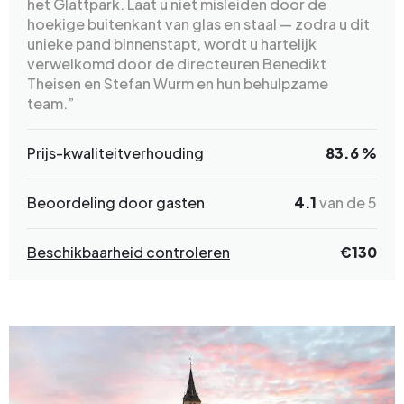
het Glattpark. Laat u niet misleiden door de
hoekige buitenkant van glas en staal — zodra u dit
unieke pand binnenstapt, wordt u hartelijk
verwelkomd door de directeuren Benedikt
Theisen en Stefan Wurm en hun behulpzame
team.”
Prijs-kwaliteitverhouding
83.6 %
Beoordeling door gasten
4.1
van de 5
Beschikbaarheid controleren
€
130