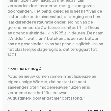
herenhuizen die naadloos met elkaar zijn
verbonden door moderne, met glas omgeven
doorgangen. Het pand, gelegen in het hart van de
historische oude binnenstad, onderging een tien
jaar durende restauratie onder leiding van de
gerenommeerde Zwitserse architect Tilla Theus
en opende uiteindelijk in 1995 zijn deuren. De naam
„Widder“, wat „ram“ betekent, is een eerbetoon
aan de geschiedenis van het pand als gildehuis van
het plaatselijke slagersgilde, dat teruggaat tot
1401.
Frommers
+ nog 3
“Oud en nieuw komen samen in het luxueuze en
eigenzinnige Widder, dat bestaat uit acht
aaneengesloten middeleeuwse huizen en is
vernoemd naar het 13e-eeuwse
Augustijnerklooster dat hier ooit stond.”