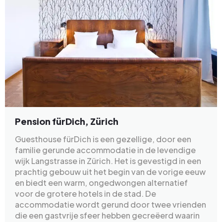
Pension fürDich, Zürich
Guesthouse fürDich is een gezellige, door een
familie gerunde accommodatie in de levendige
wijk Langstrasse in Zürich. Het is gevestigd in een
prachtig gebouw uit het begin van de vorige eeuw
en biedt een warm, ongedwongen alternatief
voor de grotere hotels in de stad. De
accommodatie wordt gerund door twee vrienden
die een gastvrije sfeer hebben gecreëerd waarin