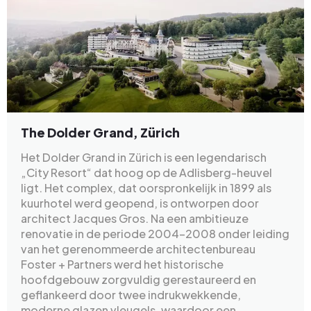
The Dolder Grand, Zürich
Het Dolder Grand in Zürich is een legendarisch
„City Resort“ dat hoog op de Adlisberg-heuvel
ligt. Het complex, dat oorspronkelijk in 1899 als
kuurhotel werd geopend, is ontworpen door
architect Jacques Gros. Na een ambitieuze
renovatie in de periode 2004–2008 onder leiding
van het gerenommeerde architectenbureau
Foster + Partners werd het historische
hoofdgebouw zorgvuldig gerestaureerd en
geflankeerd door twee indrukwekkende,
moderne glazen vleugels, waardoor een