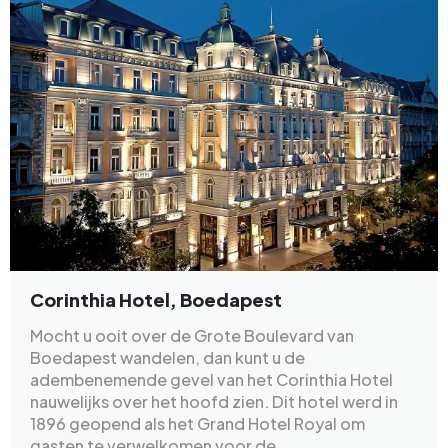
Corinthia Hotel, Boedapest
Mocht u ooit over de Grote Boulevard van
Boedapest wandelen, dan kunt u de
adembenemende gevel van het Corinthia Hotel
nauwelijks over het hoofd zien. Dit hotel werd in
1896 geopend als het Grand Hotel Royal om
gasten te verwelkomen voor de