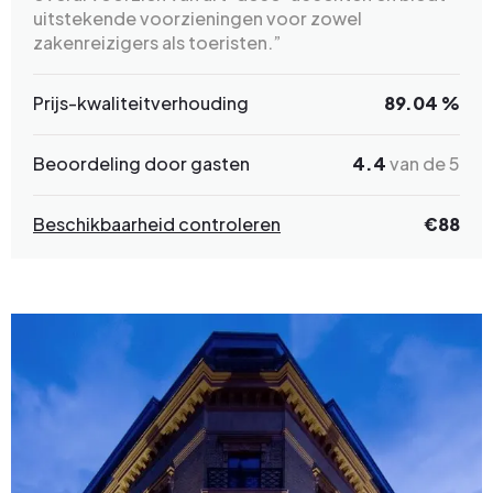
uitstekende voorzieningen voor zowel
zakenreizigers als toeristen.”
Prijs-kwaliteitverhouding
89.04 %
Beoordeling door gasten
4.4
van de 5
Beschikbaarheid controleren
€
88