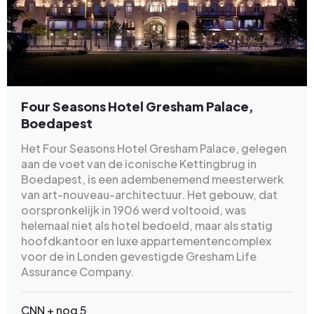
Four Seasons Hotel Gresham Palace,
Boedapest
Het Four Seasons Hotel Gresham Palace, gelegen
aan de voet van de iconische Kettingbrug in
Boedapest, is een adembenemend meesterwerk
van art-nouveau-architectuur. Het gebouw, dat
oorspronkelijk in 1906 werd voltooid, was
helemaal niet als hotel bedoeld, maar als statig
hoofdkantoor en luxe appartementencomplex
voor de in Londen gevestigde Gresham Life
Assurance Company.
CNN
+ nog 5