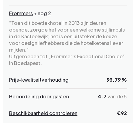
Frommers
+ nog 2
“Toen dit boetiekhotel in 2013 zijn deuren
opende, zorgde het voor een welkome stijlimpuls
in de Kasteelwijk; het is een uitstekende keuze
voor designliefhebbers die de hotelketens liever
mijden.”
Uitgeroepen tot „Frommer’s Exceptional Choice“
in Boedapest.
Prijs-kwaliteitverhouding
93.79 %
Beoordeling door gasten
4.7
van de 5
Beschikbaarheid controleren
€
92